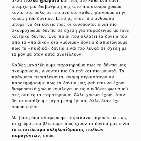
αλλά
πολλά χρώματα
και πως στο κάθε ένα δόντι
υπάρχει μία διαβάθμιση π.χ από πιο σκούρο χρώμα
κοντά στα ούλα σε πιο ανοικτό καθώς φτάνουμε στην
κορυφή του δοντιού. Επίσης, στον ίδιο άνθρωπο
μπορεί να δει κανείς πως οι κυνόδοντες είναι πιο
σκουρόχρωμα δόντια σε σχέση για παράδειγμα με τους
κεντρικά δόντια. Ένα παιδί που αλλάζει τα δόντια του
από τα «παιδικά» στα «μόνιμα» δόντια διαπιστώνουμε
πως τα «παιδικά» δόντια είναι πιο λευκά σε σχέση με
τα μόνιμα όταν αυτά ανατέλλουν.
Καθώς μεγαλώνουμε παρατηρούμε πως τα δόντια μας
σκουραίνουν, γίνονται πιο θαμπά και πιο μουντά. Τα
πράγματα περιπλέκονται ακόμη περισσότερο αν
παρατηρήσουμε πως τα δόντια μας φαίνεται να έχουν
διαφορετικό χρώμα ανάλογα με τις συνθήκες φωτισμού
στις οποίες τα παρατηρούμε. Άλλο χρώμα έχουν όταν
θα τα κοιτάξουμε μέρα μεσημέρι και άλλο όταν έχει
σουρουπώσει.
Με βάση όσα αναφέρουμε παραπάνω, προκύπτει πως
το χρώμα που βλέπουμε πως έχουν τα δόντια μας είναι
το αποτέλεσμα αλληλεπίδρασης πολλών
παραγόντων
, όπως: