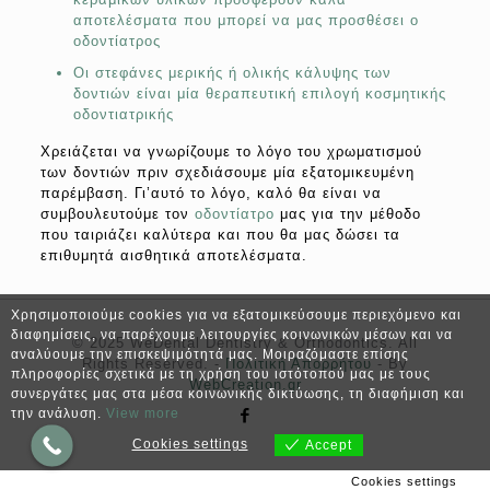
αποτελέσματα που μπορεί να μας προσθέσει ο
οδοντίατρος
Οι στεφάνες μερικής ή ολικής κάλυψης των
δοντιών είναι μία θεραπευτική επιλογή κοσμητικής
οδοντιατρικής
Χρειάζεται να γνωρίζουμε το λόγο του χρωματισμού
των δοντιών πριν σχεδιάσουμε μία εξατομικευμένη
παρέμβαση. Γι’αυτό το λόγο, καλό θα είναι να
συμβουλευτούμε τον
οδοντίατρο
μας για την μέθοδο
που ταιριάζει καλύτερα και που θα μας δώσει τα
επιθυμητά αισθητικά αποτελέσματα.
Χρησιμοποιούμε cookies για να εξατομικεύσουμε περιεχόμενο και
διαφημίσεις, να παρέχουμε λειτουργίες κοινωνικών μέσων και να
© 2025 WeDental Dentistry & Orthodontics. All
αναλύουμε την επισκεψιμότητά μας. Μοιραζόμαστε επίσης
Rights Reserved. -
Πολιτική Απορρήτου
- By
πληροφορίες σχετικά με τη χρήση του ιστότοπού μας με τους
WebCreation.gr
συνεργάτες μας στα μέσα κοινωνικής δικτύωσης, τη διαφήμιση και
την ανάλυση.
View more
Cookies settings
Accept
Cookies settings